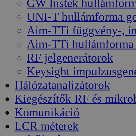
GW Instek hullámform
UNI-T hullámforma ge
Aim-TTi függvény-, im
Aim-TTi hullámforma 
RF jelgenerátorok
Keysight impulzusgen
Hálózatanalizátorok
Kiegészítők RF és mikro
Komunikáció
LCR méterek