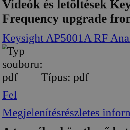
Videók és letöltések K
Frequency upgrade fro
Keysight AP5001A RF Analo
Típus: pdf
Fel
Megjelenítésrészletes infor