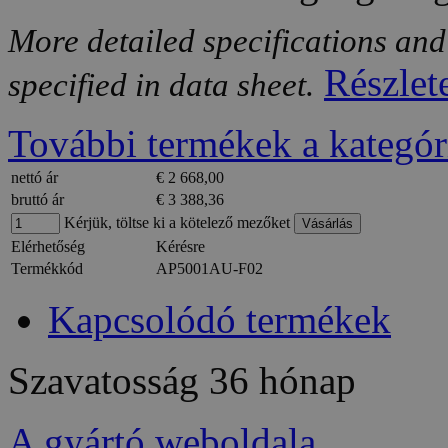
More detailed specifications and
Részlet
specified in data sheet.
További termékek a kategór
nettó ár
€ 2 668,00
bruttó ár
€ 3 388,36
Kérjük, töltse ki a kötelező mezőket
Elérhetőség
Kérésre
Termékkód
AP5001AU-F02
Kapcsolódó termékek
Szavatosság
36 hónap
A gyártó weboldala