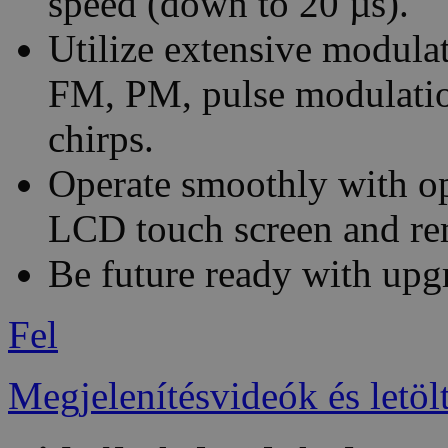
speed (down to 20 µs).
Utilize extensive modula
FM, PM, pulse modulation
chirps.
Operate smoothly with op
LCD touch screen and re
Be future ready with upgr
Fel
Megjelenítésvideók és letöl