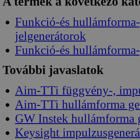
A termék a következő kat
Funkció-és hullámforma-
jelgenerátorok
Funkció-és hullámforma-
További javaslatok
Aim-TTi függvény-, impu
Aim-TTi hullámforma ge
GW Instek hullámforma 
Keysight impulzusgenerá