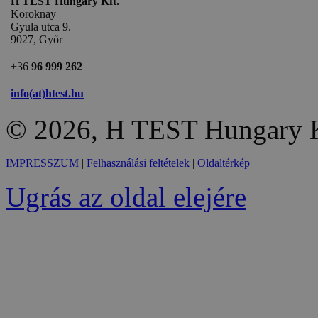
H TEST Hungary Kft.
Koroknay
Gyula utca 9.
9027, Győr
+36
96 999 262
info(at)htest.hu
© 2026, H TEST Hungary K
IMPRESSZUM
|
Felhasználási feltételek
|
Oldaltérkép
Ugrás az oldal elejére