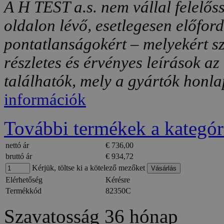
A H TEST a.s. nem vállal felelős
oldalon lévő, esetlegesen előfor
pontatlanságokért – melyekért sz
részletes és érvényes leírások a
találhatók, mely a gyártók honlap
információk
További termékek a kategór
nettó ár
€ 736,00
bruttó ár
€ 934,72
Kérjük, töltse ki a kötelező mezőket
Elérhetőség
Kérésre
Termékkód
82350C
Szavatosság
36 hónap