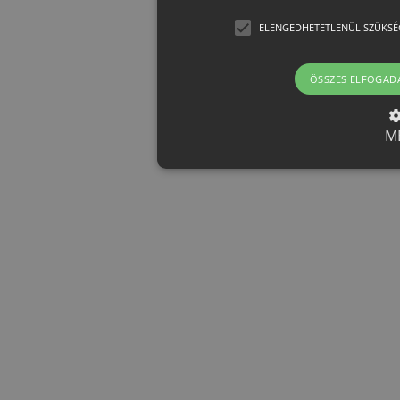
ELENGEDHETETLENÜL SZÜKSÉ
ÖSSZES ELFOGAD
M
Elengedhetetlenül szük
Az elengedhetetlenül szükséges 
funkcióit, például a felhasználói
nem használható megfelelően az 
Provider /
Név
Le
Domain
CookieScriptConsent
CookieScript
h
eshop.htest.hu