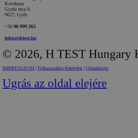
Koroknay
Gyula utca 9.
9027, Győr
+36
96 999 262
info(at)htest.hu
© 2026, H TEST Hungary K
IMPRESSZUM
|
Felhasználási feltételek
|
Oldaltérkép
Ugrás az oldal elejére