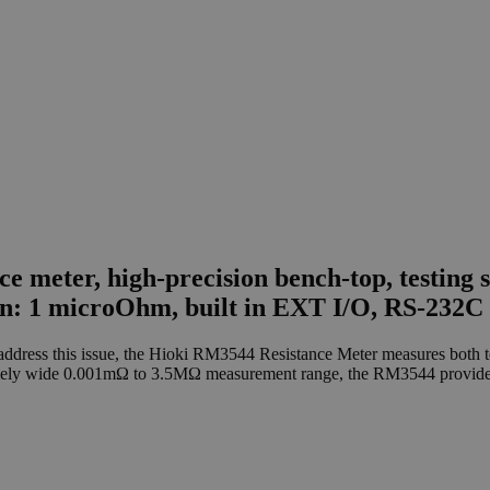
e meter, high-precision bench-top, testing 
ion: 1 microOhm, built in EXT I/O, RS-232C
address this issue, the Hioki RM3544 Resistance Meter measures both te
remely wide 0.001mΩ to 3.5MΩ measurement range, the RM3544 provides 