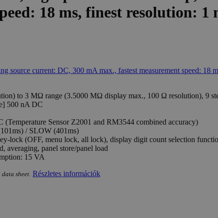
eed: 18 ms, finest resolution: 1
ion) to 3 MΩ range (3.5000 MΩ display max., 100 Ω resolution), 9 st
ge] 500 nA DC
 °C (Temperature Sensor Z2001 and RM3544 combined accuracy)
(101ms) / SLOW (401ms)
ock (OFF, menu lock, all lock), display digit count selection function 
 averaging, panel store/panel load
umption: 15 VA
Részletes információk
 data sheet.