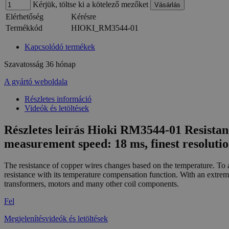
Kérjük, töltse ki a kötelező mezőket
Elérhetőség
Kérésre
Termékkód
HIOKI_RM3544-01
Kapcsolódó termékek
Szavatosság
36 hónap
A gyártó weboldala
Részletes információ
Videók és letöltések
Részletes leírás Hioki RM3544-01 Resistanc
measurement speed: 18 ms, finest resolut
The resistance of copper wires changes based on the temperature. To 
resistance with its temperature compensation function. With an ext
transformers, motors and many other coil components.
Fel
Megjelenítésvideók és letöltések