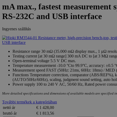
mA max., fastest measurement sp
RS-232C and USB interface
Ingyenes szállítás
Resistance range 30 mΩ (35.000 mΩ display max., 1 µΩ resolut
Testing current [at 30 mΩ range] 300 mA DC to [at 3 MΩ ran
Open-terminal voltage 5.5 V DC max.
Temperature measurement -10.0 °Cto 99.9°C, accuracy: ±0.5
Measurement speed FAST (50Hz: 21ms, 60Hz: 18ms) / MED 
Functions Temperature correction, comparator (ABS/REF%), key-l
(AUTO/50Hz/60Hz), scaling, judgment sound setting, auto hold,
Power supply 100 to 240 V AC, 50/60 Hz, Rated power cons
More detailed specifications and dimensions of available models are specified in
További termékek a kategóriában
nettó ár
€ 1 428,00
bruttó ár
€ 1 813,56