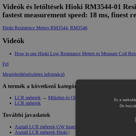
Videók és letöltések Hioki RM3544-01 Resi
fastest measurement speed: 18 ms, finest 
Hioki Resistence Meters RM3544, RM3546
Videók
How to use Hioki Low Resistance Meters to Measure Coil Res
Fel
Megjelenítésrészletes információ
A termék a következő kategóriában szerepel
LCR méterek
→
Miliohm és Ohm méterek HIOKI
Ez a webolda
LCR méterek
Ön hozzá
További javaslatok
Asztali LCR méterek GW Instek
|
Asztali LCR méterek Hioki
|