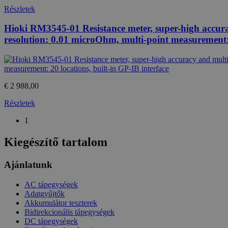
Domain
loadedFromBrowserCache
Részletek
_gat
Google
u_cookie
LLC
Hioki RM3545-01 Resistance meter, super-high accuracy
.htest.h
resolution: 0.01 microOhm, multi-point measurement: 
_ga_M6QY2NNW8T
.htest.h
_ga
Google
LLC
.htest.h
€ 2 988,00
Részletek
_gid
Google
LLC
1
.htest.h
Kiegészítő tartalom
Ajánlatunk
AC tápegységek
Adatgyűjtők
Akkumulátor teszterek
Bidirekcionális tápegységek
DC tápegységek