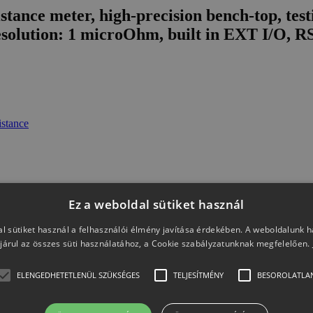
stance meter, high-precision bench-top, tes
resolution: 1 microOhm, built in EXT I/O, 
istance
Ez a weboldal sütiket használ
l sütiket használ a felhasználói élmény javítása érdekében. A weboldalunk 
járul az összes süti használatához, a Cookie szabályzatunknak megfelelően.
ELENGEDHETETLENÜL SZÜKSÉGES
TELJESÍTMÉNY
BESOROLATLA