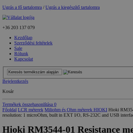
Ugrás a fő tartalomra
/
Ugrás a kiegészítő tartalomra
+36
203 137 079
Kezdőlap
Szerződési feltételek
Sale
Rólunk
Kapcsolat
Bejelentkezés
Kosár
Termékek összehasonlítása
0
Főoldal
LCR méterek
Miliohm és Ohm méterek HIOKI
Hioki RM3544
resolution: 1 microOhm, built in EXT I/O, RS-232C and USB interfa
Hioki RM3544-01 Resistance mete