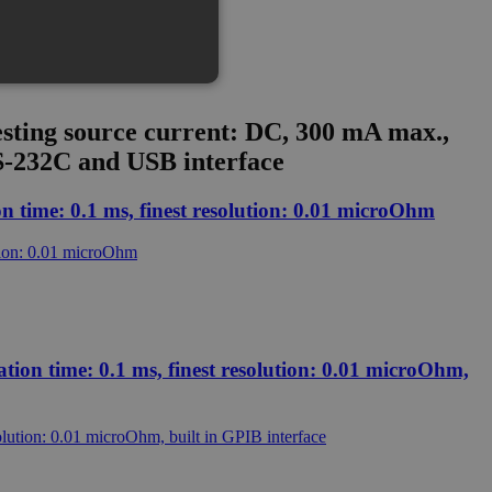
esting source current: DC, 300 mA max.,
RS-232C and USB interface
 és a fiókkezelést. A weboldal
n time: 0.1 ms, finest resolution: 0.01 microOhm
tói cookie-k beleegyezési
om cookie banner megfelelően
talános célú azonosító,
álnak. Ez általában egy
re jellemző lehet, de jó példa
tion time: 0.1 ms, finest resolution: 0.01 microOhm,
t tart fenn.
Leírás
ap