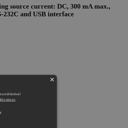
ting source current: DC, 300 mA max.,
RS-232C and USB interface
×
használatával
Bővebben
N