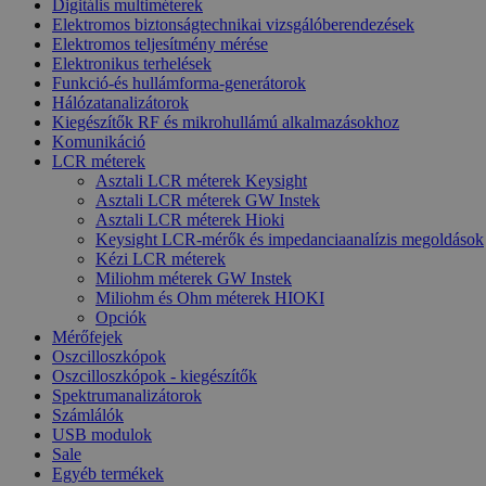
Digitális multiméterek
Elektromos biztonságtechnikai vizsgálóberendezések
Elektromos teljesítmény mérése
Elektronikus terhelések
Funkció-és hullámforma-generátorok
Hálózatanalizátorok
Kiegészítők RF és mikrohullámú alkalmazásokhoz
Komunikáció
LCR méterek
Asztali LCR méterek Keysight
Asztali LCR méterek GW Instek
Asztali LCR méterek Hioki
Keysight LCR-mérők és impedanciaanalízis megoldások
Kézi LCR méterek
Miliohm méterek GW Instek
Miliohm és Ohm méterek HIOKI
Opciók
Mérőfejek
Oszcilloszkópok
Oszcilloszkópok - kiegészítők
Spektrumanalizátorok
Számlálók
USB modulok
Sale
Egyéb termékek