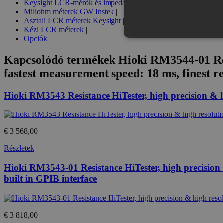
Keysight LCR-mérők és impedanciaanalízis megoldások
|
Miliohm méterek GW Instek
|
Asztali LCR méterek Keysight
|
Kézi LCR méterek
|
Opciók
Kapcsolódó termékek
Hioki RM3544-01 Res
fastest measurement speed: 18 ms, finest 
Az elengedhetetlenül szükséges s
nem használható megfelelően az 
Hioki RM3543 Resistance HiTester, high precision & h
Provid
Név
Domai
CookieScriptConsent
Cookie
eshop.
€ 3 568,00
Részletek
PHPSESSID
PHP.n
.eshop
Hioki RM3543-01 Resistance HiTester, high precision 
built in GPIB interface
Név
Provide
€ 3 818,00
temp_cookie
Név
/