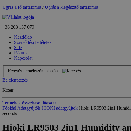
Ugrás a fő tartalomra
/
Ugrás a kiegészítő tartalomra
+36
203 137 079
Kezdőlap
Szerződési feltételek
Sale
Rólunk
Kapcsolat
Bejelentkezés
Kosár
Termékek összehasonlítása
0
Főoldal
Adatgyűjtők
HIOKI adatgyűjtők
Hioki LR9503 2in1 Humidity
seconds
Hioki LR9503 2in1 Humidity and