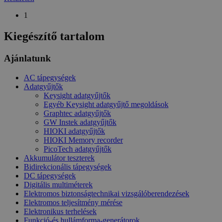
_ga
Google
1
LLC
.htest.h
Kiegészítő tartalom
_gid
Google
Ajánlatunk
LLC
.htest.h
AC tápegységek
Adatgyűjtők
Keysight adatgyűjtők
Egyéb Keysight adatgyűjtő megoldások
Graphtec adatgyűjtők
GW Instek adatgyűjtők
HIOKI adatgyűjtők
HIOKI Memory recorder
PicoTech adatgyűjtők
Akkumulátor teszterek
Bidirekcionális tápegységek
DC tápegységek
Digitális multiméterek
Elektromos biztonságtechnikai vizsgálóberendezések
Elektromos teljesítmény mérése
Elektronikus terhelések
Funkció-és hullámforma-generátorok