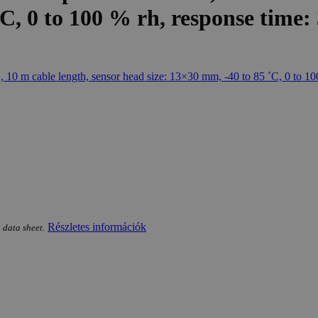
˚C, 0 to 100 % rh, response time:
Részletes információk
 data sheet.