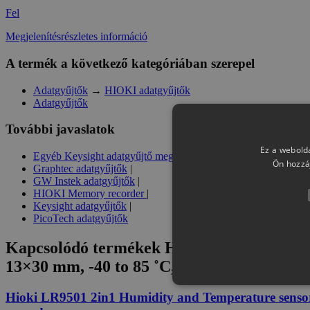
Fel
Megjelenítésrészletes információ
A termék a következő kategóriában szerepel
Adatgyűjtők
→
HIOKI adatgyűjtők
Adatgyűjtők
További javaslatok
Ez a webolda
Egyéb Keysight adatgyűjtő megoldások
|
Ön hozzá
Graphtec adatgyűjtők
|
GW Instek adatgyűjtők
|
HIOKI Memory recorder
|
Keysight adatgyűjtők
|
PicoTech adatgyűjtők
Kapcsolódó termékek
Hioki LR9503 2in1 H
13×30 mm, -40 to 85 ˚C, 0 to 100 % rh, res
Hioki LR9501 2in1 Humidity and Temperature sensor, 