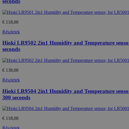
seconds
Az elengedhetetlenül szükséges s
nem használható megfelelően az 
€ 118,00
Provid
Név
Domai
Részletek
CookieScriptConsent
Cookie
Hioki LR9502 2in1 Humidity and Temperature sensor, 
eshop.
seconds
PHPSESSID
PHP.n
.eshop
€ 138,00
Részletek
Név
Provide
Hioki LR9504 2in1 Humidity and Temperature sensor, 
temp_cookie
Név
/
300 seconds
Domain
loadedFromBrowserCache
_gat
Google
u_cookie
LLC
.htest.h
€ 118,00
_ga_M6QY2NNW8T
.htest.h
Részletek