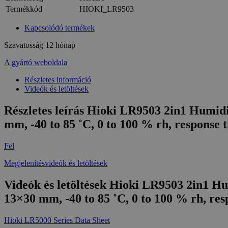
Termékkód
HIOKI_LR9503
Kapcsolódó termékek
Szavatosság
12 hónap
A gyártó weboldala
Részletes információ
Videók és letöltések
Részletes leírás Hioki LR9503 2in1 Humidi
mm, -40 to 85 ˚C, 0 to 100 % rh, response 
Fel
Megjelenítésvideók és letöltések
Videók és letöltések Hioki LR9503 2in1 Hu
13×30 mm, -40 to 85 ˚C, 0 to 100 % rh, res
Hioki LR5000 Series Data Sheet