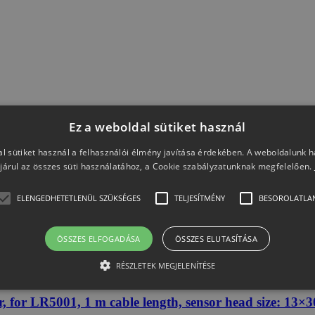
Ez a weboldal sütiket használ
l sütiket használ a felhasználói élmény javítása érdekében. A weboldalunk 
járul az összes süti használatához, a Cookie szabályzatunknak megfelelően.
ELENGEDHETETLENÜL SZÜKSÉGES
TELJESÍTMÉNY
BESOROLATLA
ÖSSZES ELFOGADÁSA
ÖSSZES ELUTASÍTÁSA
umidity and Temperature sensor, for LR5001
RÉSZLETEK MEGJELENÍTÉSE
ponse time: 300 seconds
for LR5001, 1 m cable length, sensor head size: 13×30