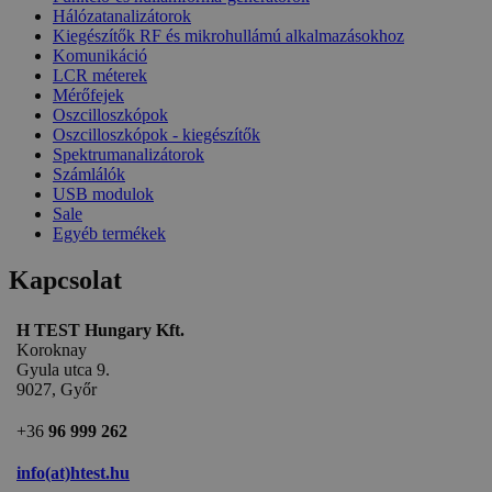
Hálózatanalizátorok
Kiegészítők RF és mikrohullámú alkalmazásokhoz
Komunikáció
LCR méterek
Mérőfejek
Oszcilloszkópok
Oszcilloszkópok - kiegészítők
Spektrumanalizátorok
Számlálók
USB modulok
Sale
Egyéb termékek
Kapcsolat
H TEST Hungary Kft.
Koroknay
Gyula utca 9.
9027, Győr
+36
96 999 262
info(at)htest.hu