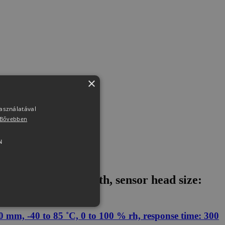
×
használatával
Bővebben
N
, 10 m cable length, sensor head size:
 mm, -40 to 85 ˚C, 0 to 100 % rh, response time: 300