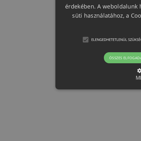
érdekében. A weboldalunk h
süti használatához, a Co
ELENGEDHETETLENÜL SZÜKSÉ
ÖSSZES ELFOGAD
M
Elengedhetetlenül szük
Az elengedhetetlenül szükséges 
funkcióit, például a felhasználói
nem használható megfelelően az 
Provider /