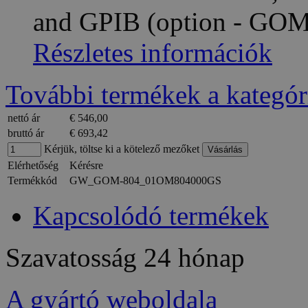
and GPIB (option - GO
Részletes információk
További termékek a kategór
nettó ár
€ 546,00
bruttó ár
€ 693,42
Kérjük, töltse ki a kötelező mezőket
Elérhetőség
Kérésre
Termékkód
GW_GOM-804_01OM804000GS
Kapcsolódó termékek
Szavatosság
24 hónap
A gyártó weboldala