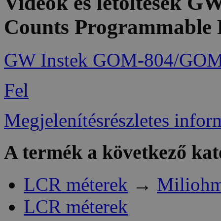
Videók és letöltések 
Counts Programmable 
GW Instek GOM-804/GOM-8
Fel
Megjelenítésrészletes infor
A termék a következő kat
LCR méterek
→
Miliohm
LCR méterek