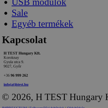
USB modulok
Sale
Egyéb termékek
Kapcsolat
H TEST Hungary Kft.
Koroknay
Gyula utca 9.
9027, Győr
+36
96 999 262
info(at)htest.hu
© 2026, H TEST Hungary K