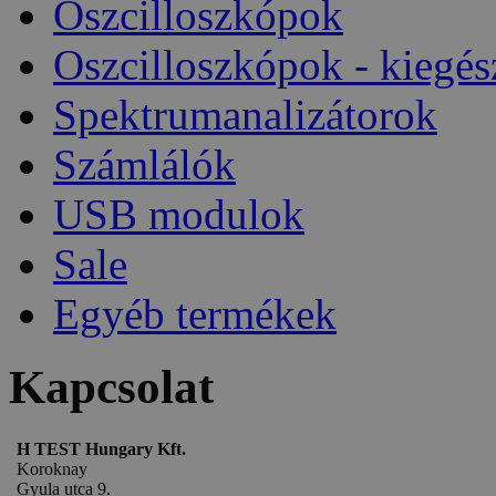
Oszcilloszkópok
Oszcilloszkópok - kiegés
Spektrumanalizátorok
Számlálók
USB modulok
Sale
Egyéb termékek
Kapcsolat
H TEST Hungary Kft.
Koroknay
Gyula utca 9.