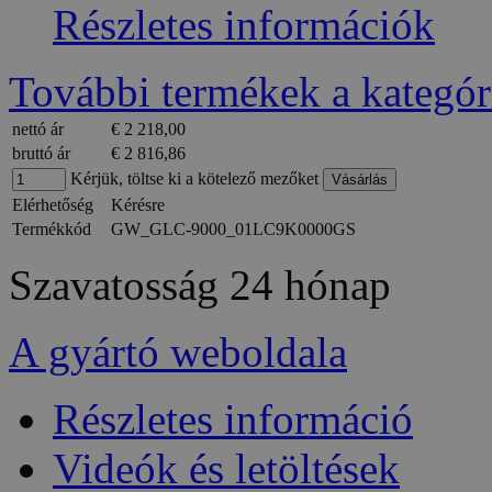
Részletes információk
További termékek a kategór
nettó ár
€ 2 218,00
bruttó ár
€ 2 816,86
Kérjük, töltse ki a kötelező mezőket
Elérhetőség
Kérésre
Termékkód
GW_GLC-9000_01LC9K0000GS
Szavatosság
24 hónap
A gyártó weboldala
Részletes információ
Videók és letöltések