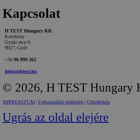
Kapcsolat
H TEST Hungary Kft.
Koroknay
Gyula utca 9.
9027, Győr
+36
96 999 262
info(at)htest.hu
© 2026, H TEST Hungary K
IMPRESSZUM
|
Felhasználási feltételek
|
Oldaltérkép
Ugrás az oldal elejére