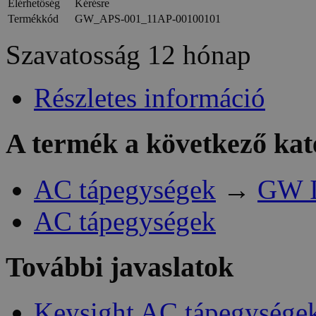
Elérhetőség
Kérésre
Termékkód
GW_APS-001_11AP-00100101
Szavatosság
12 hónap
Részletes információ
A termék a következő kat
AC tápegységek
→
GW I
AC tápegységek
További javaslatok
Keysight AC tápegységek