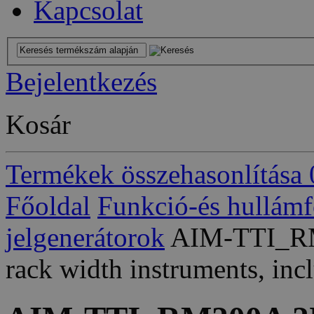
Kapcsolat
Bejelentkezés
Kosár
Termékek összehasonlítása
Főoldal
Funkció-és hullám
jelgenerátorok
AIM-TTI_RM
rack width instruments, inc