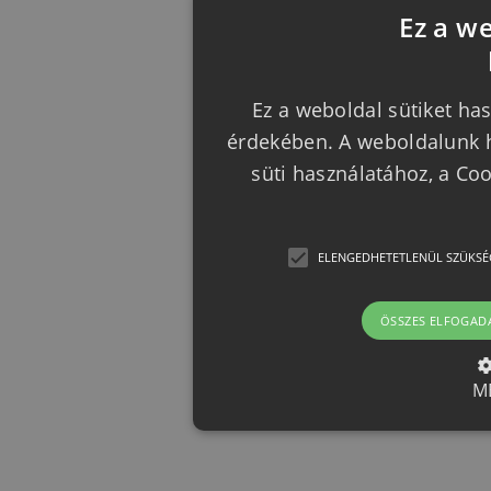
Ez a w
Ez a weboldal sütiket has
érdekében. A weboldalunk h
süti használatához, a Co
ELENGEDHETETLENÜL SZÜKSÉ
ÖSSZES ELFOGAD
M
Elengedhetetlenül szük