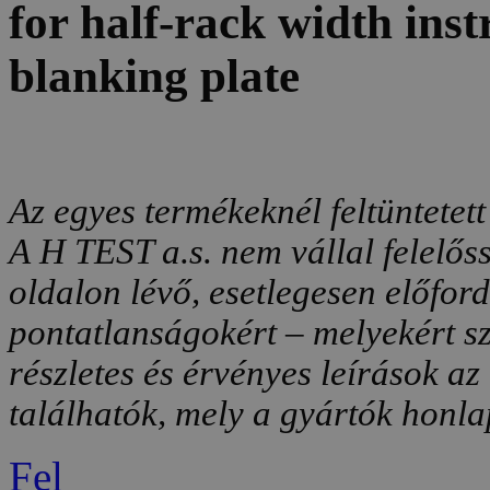
for half-rack width ins
blanking plate
Az egyes termékeknél feltüntetett
A H TEST a.s. nem vállal felelős
oldalon lévő, esetlegesen előfor
pontatlanságokért – melyekért sz
részletes és érvényes leírások a
találhatók, mely a gyártók honlap
Fel