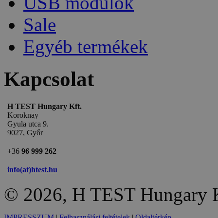
USB modulok
Sale
Egyéb termékek
Kapcsolat
H TEST Hungary Kft.
Koroknay
Gyula utca 9.
9027, Győr
+36
96 999 262
info(at)htest.hu
© 2026, H TEST Hungary K
IMPRESSZUM
|
Felhasználási feltételek
|
Oldaltérkép