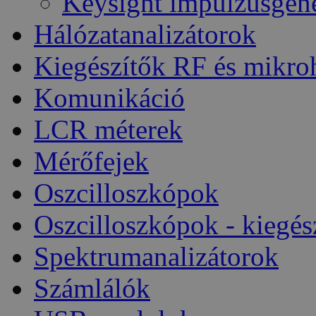
Keysight impulzusgen
Hálózatanalizátorok
Kiegészítők RF és mikro
Komunikáció
LCR méterek
Mérőfejek
Oszcilloszkópok
Oszcilloszkópok - kiegés
Spektrumanalizátorok
Számlálók